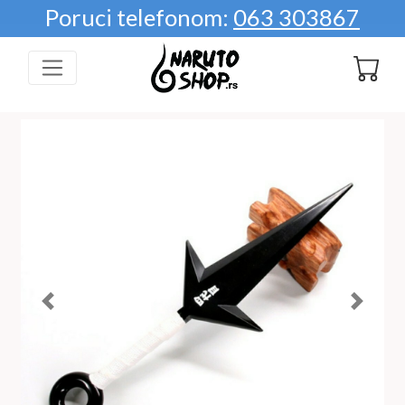
Poruci telefonom:
063 303867
Predhodna
Sledeca